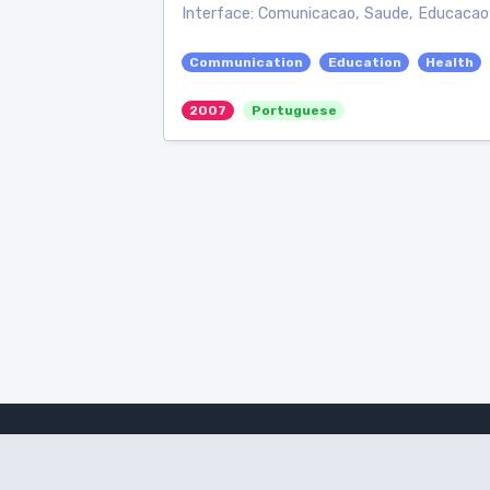
Interface: Comunicacao, Saude, Educacao
Communication
Education
Health
2007
Portuguese
Amanote Research