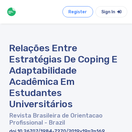
Register
Sign In
Relações Entre
Estratégias De Coping E
Adaptabilidade
Acadêmica Em
Estudantes
Universitários
Revista Brasileira de Orientacao
Profissional
- Brazil
doi 10.26707/1984-7270/2019v19n2p169