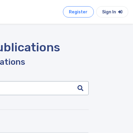
Register
Sign In
ublications
cations