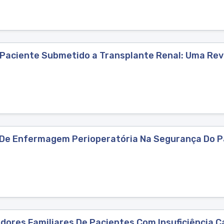
Paciente Submetido a Transplante Renal: Uma Revi
 De Enfermagem Perioperatória Na Segurança Do Pa
ores Familiares De Pacientes Com Insuficiência Ca