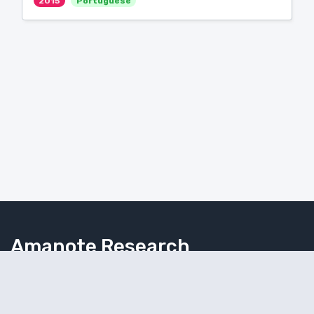
2015
Portuguese
Amanote Research
Note-taking for researchers
Follow Amanote