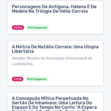
Personagens De Antígona, Helena E De
Medeia Na Trilogia De Hélia Correia
2006
Portuguese
A Mátria De Natália Correia: Uma Utopia
Libertária
Veredas: Revista da Associação Internacional de
Lusitanistas
2018
Portuguese
A Concepção Mítica Perpetuada No
Sertão De Inhamuns: Uma Leitura Do
Espaço E Do Tempo No Conto “A Espera