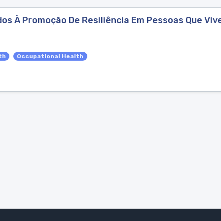
dos À Promoção De Resiliência Em Pessoas Que Vi
th
Occupational Health