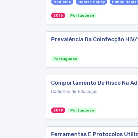
Medicine
Health Policy
Public Healt
2016
Portuguese
Prevalência Da Coinfecção HIV/
Portuguese
Comportamento De Risco Na Ado
Cadernos de Educação
2019
Portuguese
Ferramentas E Protocolos Utiliz