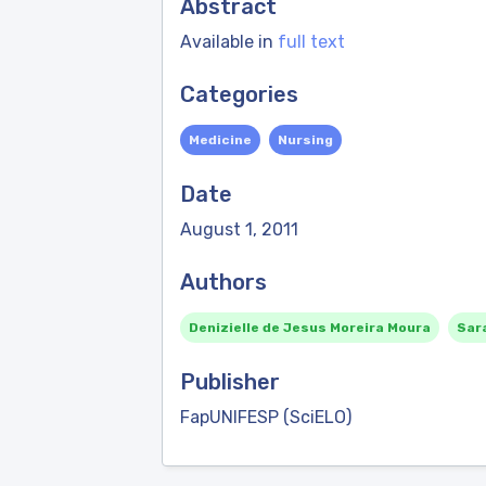
Abstract
Available in
full text
Categories
Medicine
Nursing
Date
August 1, 2011
Authors
Denizielle de Jesus Moreira Moura
Sar
Publisher
FapUNIFESP (SciELO)