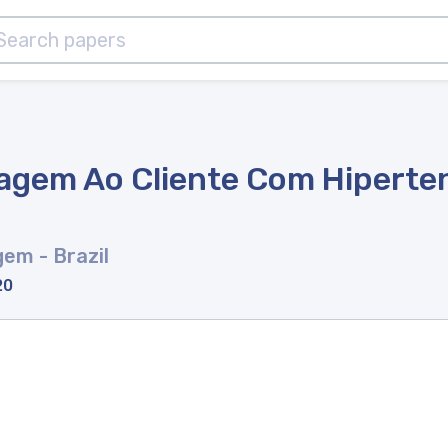
agem Ao Cliente Com Hiperte
agem
- Brazil
20