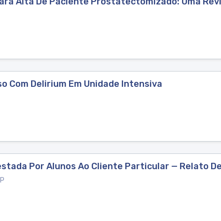
ra Alta De Paciente Prostatectomizado: Uma Revis
o Com Delirium Em Unidade Intensiva
tada Por Alunos Ao Cliente Particular — Relato D
 P