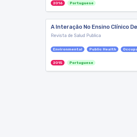
2016
Portuguese
A Interação No Ensino Clínico 
Revista de Salud Publica
Environmental
Public Health
Occupa
2015
Portuguese