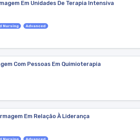
magem Em Unidades De Terapia Intensiva
d Nursing
Advanced
magem Com Pessoas Em Quimioterapia
ermagem Em Relação À Liderança
d Nursing
Advanced