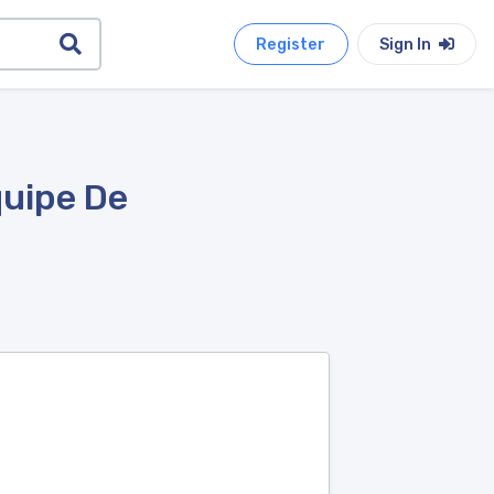
Register
Sign In
quipe De