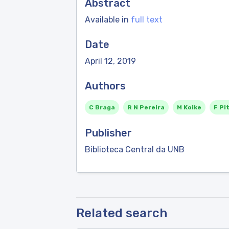
Abstract
Available in
full text
Date
April 12, 2019
Authors
C Braga
R N Pereira
M Koike
F Pi
Publisher
Biblioteca Central da UNB
Related search